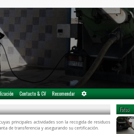
lización
Contacto & CV
Recomendar
Fotos
uyas principales actividades son la recogida de residuos
anta de transferencia y asegurando su certificación.