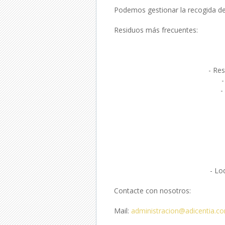
Podemos gestionar la recogida de
Residuos más frecuentes:
- Re
-
-
- Lo
Contacte con nosotros:
Mail:
administracion@adicentia.c