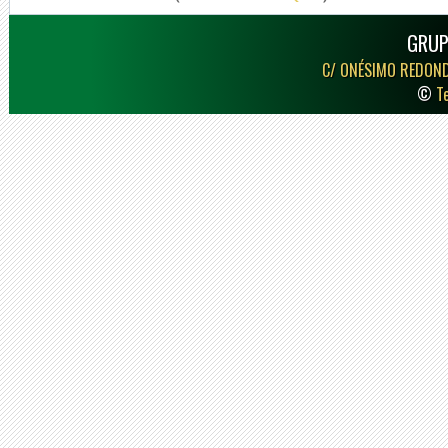
GRUP
C/ ONÉSIMO REDON
©
T