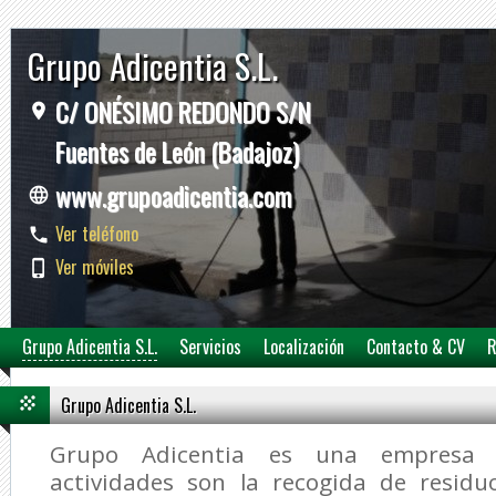
Grupo Adicentia S.L.
C/ ONÉSIMO REDONDO S/N
Fuentes de León (Badajoz)
www.grupoadicentia.com
Ver teléfono
Ver móviles
Grupo Adicentia S.L.
Servicios
Localización
Contacto & CV
R
Grupo Adicentia S.L.
Grupo Adicentia es una empresa c
actividades son la recogida de residu