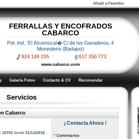
Añadir a Favoritos
FERRALLAS Y ENCOFRADOS
CABARCO
Pol. Ind. `El Alcornocal� C/ de los Ganaderos, 4
Monesterio (Badajoz)
924 149 155
617 350 773
www.cabarco.com
s
Galería Fotos
Contacto & CV
Recomendar
Servicios
ón Cabarco
¡ Contacta Ahora !
»
10702
desde
01/12/2018
* Comentarios