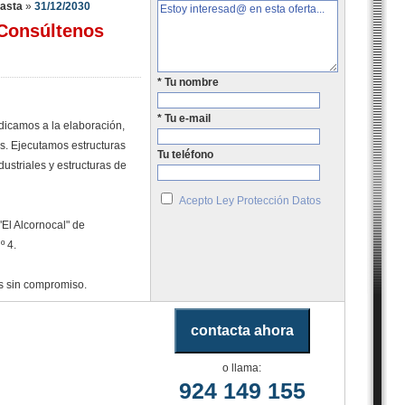
hasta
»
31/12/2030
Consúltenos
* Tu nombre
* Tu e-mail
dicamos a la elaboración,
as. Ejecutamos estructuras
Tu teléfono
ustriales y estructuras de
Acepto Ley Protección Datos
El Alcornocal" de
º 4.
s sin compromiso.
o llama:
924 149 155