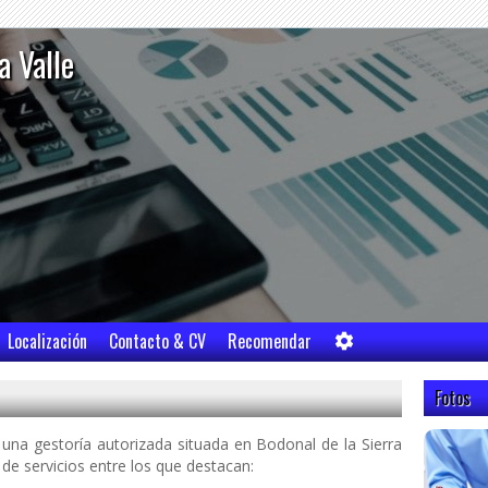
a Valle
Localización
Contacto & CV
Recomendar
Fotos
una gestoría autorizada situada en Bodonal de la Sierra
e servicios entre los que destacan: