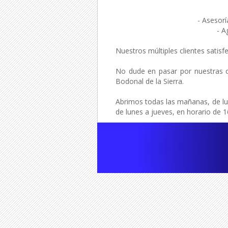
- Asesorí
- A
Nuestros múltiples clientes satis
No dude en pasar por nuestras of
Bodonal de la Sierra.
Abrimos todas las mañanas, de lun
de lunes a jueves, en horario de 1