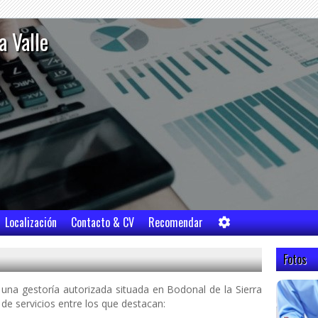
a Valle
Localización
Contacto & CV
Recomendar
Fotos
una gestoría autorizada situada en Bodonal de la Sierra
e servicios entre los que destacan: