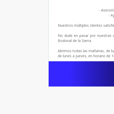
- Asesorí
- A
Nuestros múltiples clientes satis
No dude en pasar por nuestras of
Bodonal de la Sierra.
Abrimos todas las mañanas, de lun
de lunes a jueves, en horario de 1