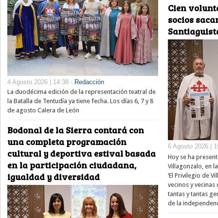
Cien volunt
socios saca
Santiaguist
4 Agosto 2026 | 14:38 -
Redacción
La duodécima edición de la representación teatral de
la Batalla de Tentudía ya tiene fecha. Los días 6, 7 y 8
de agosto Calera de León
Bodonal de la Sierra contará con
una completa programación
6 Agosto 2026 | 1
cultural y deportiva estival basada
Hoy se ha present
en la participación ciudadana,
Villagonzalo, en l
igualdad y diversidad
‘El Privilegio de V
vecinos y vecinas
tantas y tantas 
de la independenc