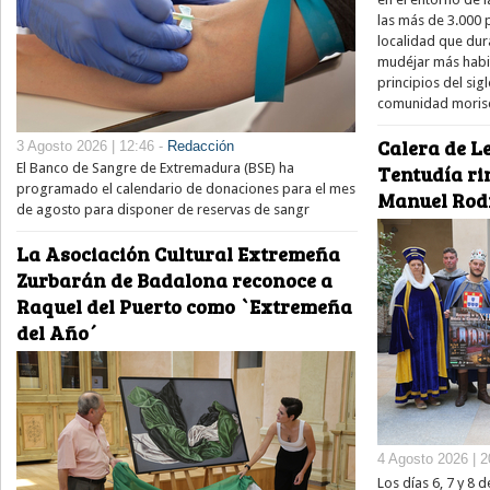
las más de 3.000
localidad que dur
mudéjar más habit
principios del si
comunidad moris
Calera de Le
3 Agosto 2026 | 12:46 -
Redacción
El Banco de Sangre de Extremadura (BSE) ha
Tentudía ri
programado el calendario de donaciones para el mes
Manuel Rod
de agosto para disponer de reservas de sangr
La Asociación Cultural Extremeña
Zurbarán de Badalona reconoce a
Raquel del Puerto como `Extremeña
del Año´
4 Agosto 2026 | 2
Los días 6, 7 y 8