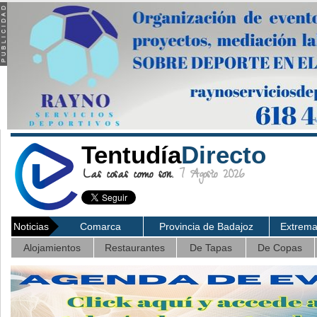
Tentudía
Directo
Las cosas como son.
7 Agosto 2026
Noticias
Comarca
Provincia de Badajoz
Extrem
Alojamientos
Restaurantes
De Tapas
De Copas