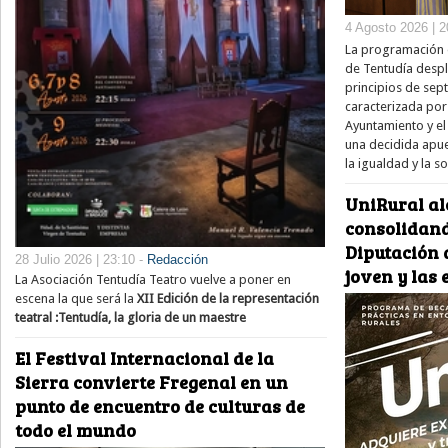
4 Agosto 2026 | 2
La programación e
de Tentudía despl
principios de sep
caracterizada por
Ayuntamiento y el 
una decidida apue
la igualdad y la s
UniRural al
consolidand
Diputación d
28 Julio 2026 | 23:10 -
Redacción
joven y las
La Asociación Tentudía Teatro vuelve a poner en
escena la que será la
XII Edición de la representación
teatral :Tentudía, la gloria de un maestre
El Festival Internacional de la
Sierra convierte Fregenal en un
punto de encuentro de culturas de
todo el mundo