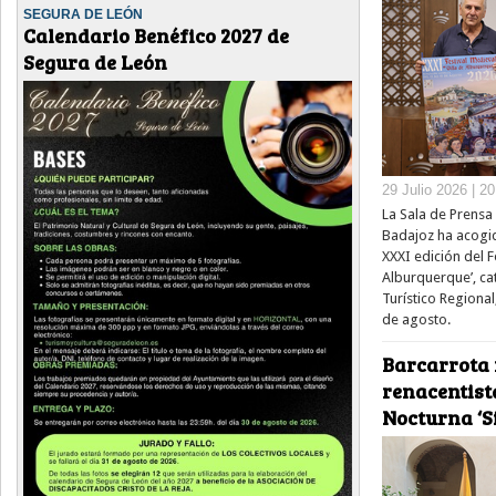
SEGURA DE LEÓN
Calendario Benéfico 2027 de
Segura de León
29 Julio 2026 | 2
La Sala de Prensa 
Badajoz ha acogid
XXXI edición del Fe
Alburquerque’, ca
Turístico Regional
de agosto.
Barcarrota 
renacentista
Nocturna ‘Si