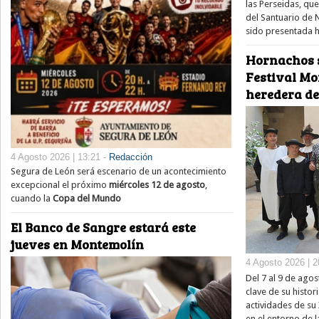
las Perseidas, qu
del Santuario de 
sido presentada h
Hornachos s
Festival Mo
heredera de
4 Agosto 2026 | 13:21 -
Redacción
Segura de León será escenario de un acontecimiento
excepcional el próximo
miércoles 12 de agosto
,
cuando la
Copa del Mundo
El Banco de Sangre estará este
jueves en Montemolín
4 Agosto 2026 | 2
Del 7 al 9 de ago
clave de su histor
actividades de su
en el entorno de l