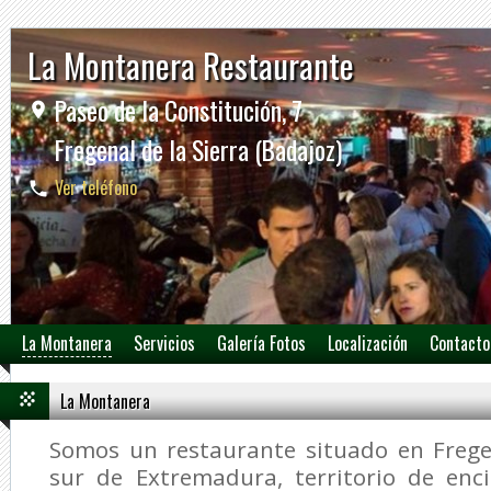
La Montanera Restaurante
Paseo de la Constitución, 7
Fregenal de la Sierra (Badajoz)
Ver teléfono
La Montanera
Servicios
Galería Fotos
Localización
Contacto
La Montanera
Somos un restaurante situado en Fregen
sur de Extremadura, territorio de enc