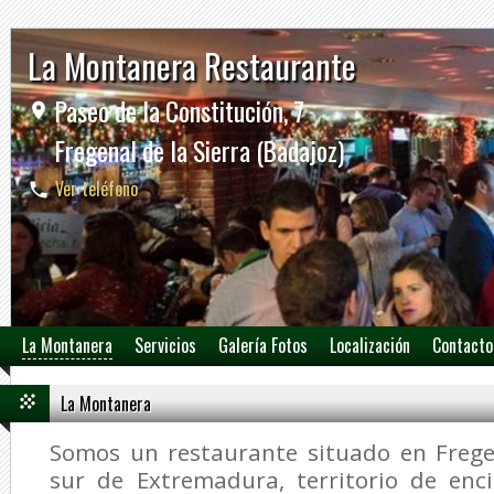
La Montanera Restaurante
Paseo de la Constitución, 7
Fregenal de la Sierra (Badajoz)
Ver teléfono
La Montanera
Servicios
Galería Fotos
Localización
Contacto
La Montanera
Somos un restaurante situado en Fregen
sur de Extremadura, territorio de enc