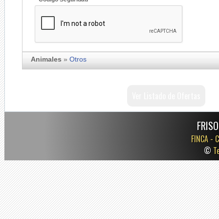
Animales
»
Otros
Ver Listado de Ofertas
FRISO
FINCA -
C
©
T