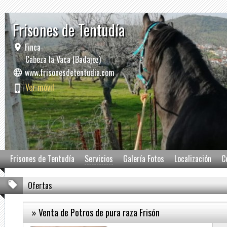
Frisones de Tentudía
Finca
Cabeza la Vaca (Badajoz)
www.frisonesdetentudia.com
Ver móvil
Frisones de Tentudía
Servicios
Galería Fotos
Localización
C
Ofertas
» Venta de Potros de pura raza Frisón