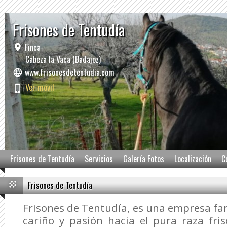
Frisones de Tentudía
Finca
Cabeza la Vaca (Badajoz)
www.frisonesdetentudia.com
Ver móvil
Frisones de Tentudía
Servicios
Galería Fotos
Localización
C
Frisones de Tentudía
Frisones de Tentudía, es una empresa fam
cariño y pasión hacia el pura raza fri