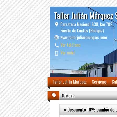
Taller Julián Márquez 
Carretera Nacional 630, km 702
Fuente de Cantos (Badajoz)
www.tallerjulianmarquez.com
Ver teléfono
Ver móvil
Taller Julián Márquez
Servicios
Gal
Ofertas
» Descuento 10% cambio de es