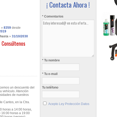
¡ Contacta Ahora !
* Comentarios
s
»
8359
desde
2019
 hasta
»
31/10/2030
Consúltenos
* Tu nombre
* Tu e-mail
recemos un descuento del
Tu teléfono
u vehículo. Atención
esidades de nuestros
e Cantos, en la Ctra.
Acepto Ley Protección Datos
0 horas a 14:00 horas,
e 16:00 horas a 19:00
:00 horas (verano).