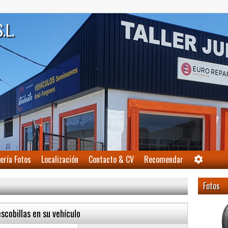
S.L.
ería Fotos
Localización
Contacto & CV
Recomendar
Fotos
cobillas en su vehículo