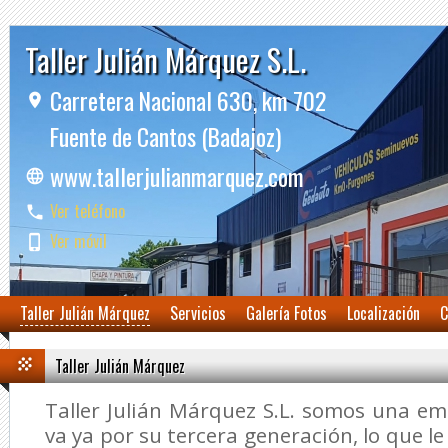
Taller Julián Márquez S.L.
Carretera Nacional 630, km 702
Fuente de Cantos (Badajoz)
www.tallerjulianmarquez.com
Ver teléfono
Ver móvil
Taller Julián Márquez
Servicios
Galería Fotos
Localización
C
Taller Julián Márquez
Taller Julián Márquez S.L. somos una em
va ya por su tercera generación, lo que le 