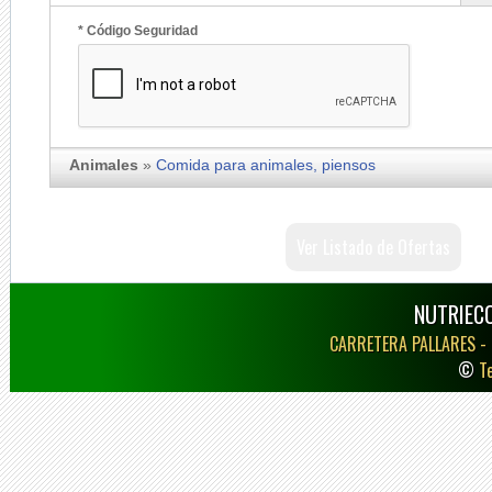
* Código Seguridad
Animales
»
Comida para animales, piensos
Ver Listado de Ofertas
NUTRIECO
CARRETERA PALLARES -
©
T