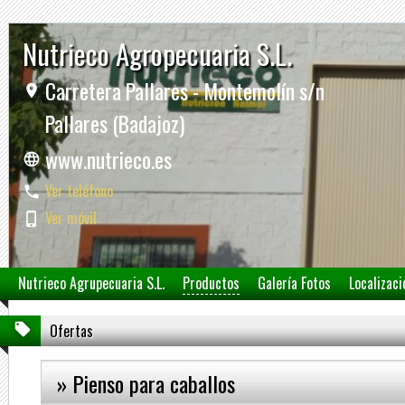
Nutrieco Agropecuaria S.L.
Carretera Pallares - Montemolín s/n
Pallares (Badajoz)
www.nutrieco.es
Ver teléfono
Ver móvil
Nutrieco Agrupecuaria S.L.
Productos
Galería Fotos
Localizaci
Ofertas
» Pienso para caballos