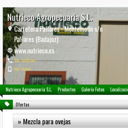
Nutrieco Agropecuaria S.L.
Carretera Pallares - Montemolín s/n
Pallares (Badajoz)
www.nutrieco.es
Ver teléfono
Ver móvil
Nutrieco Agrupecuaria S.L.
Productos
Galería Fotos
Localizaci
Ofertas
» Mezcla para ovejas