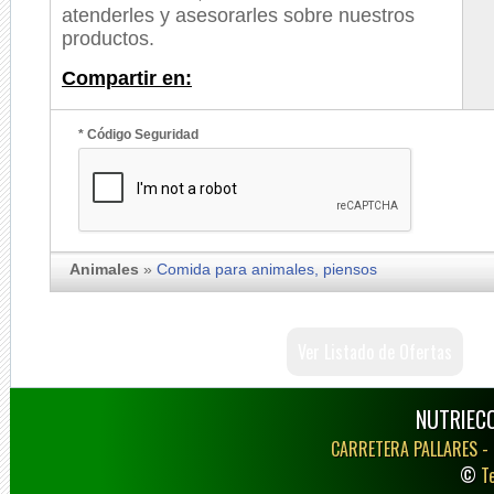
atenderles y asesorarles sobre nuestros
productos.
Compartir en:
* Código Seguridad
Animales
»
Comida para animales, piensos
Ver Listado de Ofertas
NUTRIECO
CARRETERA PALLARES -
©
T