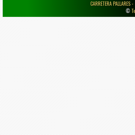
CARRETERA PALLARES -
©
T