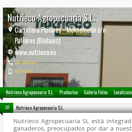
Nutrieco Agropecuaria S.L.
Carretera Pallares - Montemolín s/n
Pallares (Badajoz)
www.nutrieco.es
Ver teléfono
Ver móvil
Nutrieco Agrupecuaria S.L.
Productos
Galería Fotos
Localizaci
Nutrieco Agrupecuaria S.L.
Nutrieco Agropecuaria SL está integra
ganaderos, preocupados por dar a nuest