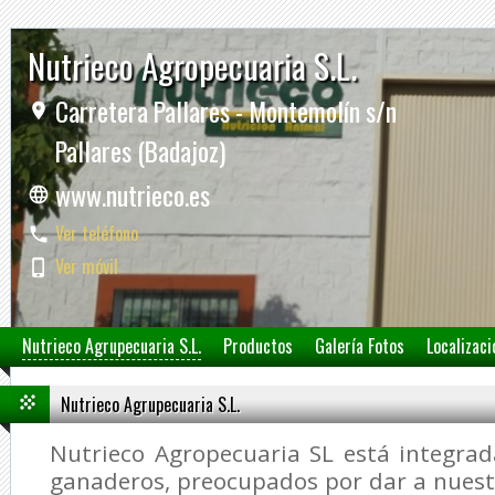
Nutrieco Agropecuaria S.L.
Carretera Pallares - Montemolín s/n
Pallares (Badajoz)
www.nutrieco.es
Ver teléfono
Ver móvil
Nutrieco Agrupecuaria S.L.
Productos
Galería Fotos
Localizaci
Nutrieco Agrupecuaria S.L.
Nutrieco Agropecuaria SL está integra
ganaderos, preocupados por dar a nuest