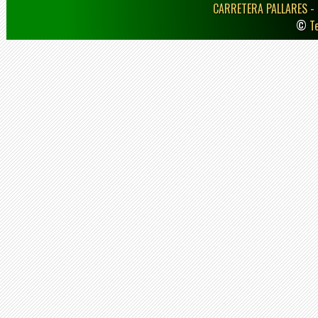
CARRETERA PALLARES -
©
T