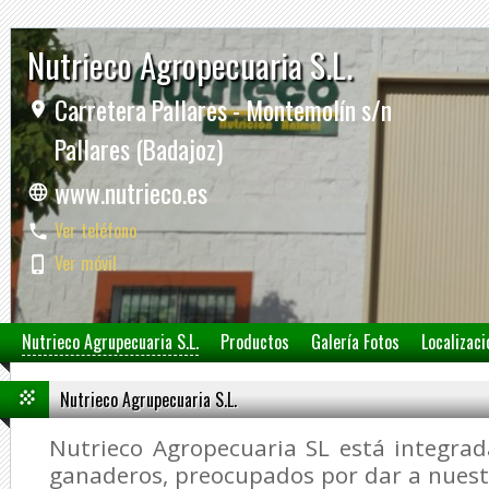
Nutrieco Agropecuaria S.L.
Carretera Pallares - Montemolín s/n
Pallares (Badajoz)
www.nutrieco.es
Ver teléfono
Ver móvil
Nutrieco Agrupecuaria S.L.
Productos
Galería Fotos
Localizaci
Nutrieco Agrupecuaria S.L.
Nutrieco Agropecuaria SL está integra
ganaderos, preocupados por dar a nuest