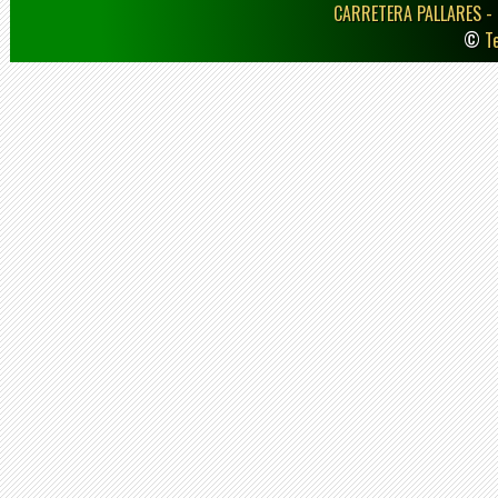
CARRETERA PALLARES -
©
T