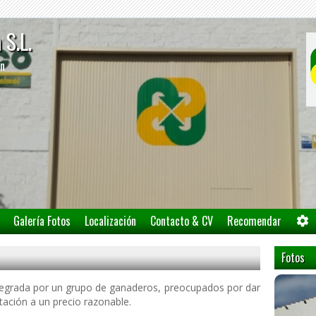
a S.L.
/n
Galería Fotos
Localización
Contacto & CV
Recomendar
Fotos
tegrada por un grupo de ganaderos, preocupados por dar
ación a un precio razonable.