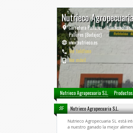
Nutrieco Agropecuari
Carretera Pallares - Montemolín s
Pallares (Badajoz)
www.nutrieco.es
Ver teléfono
Ver móvil
Nutrieco Agrupecuaria S.L.
Productos
Nutrieco Agrupecuaria S.L.
Nutrieco Agropecuaria SL está in
a nuestro ganado la mejor aliment