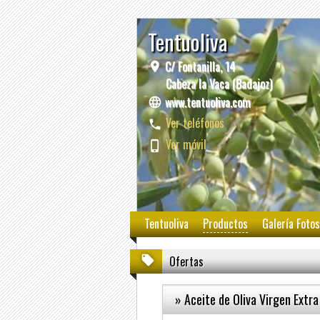
Tentuoliva
C/ Fontanilla, 14
Cabeza la Vaca (Badajoz)
www.tentuoliva.com
Ver teléfonos
Ver móvil
Tentuoliva
Productos
Galería Fotos
Ofertas
» Aceite de Oliva Virgen Extra