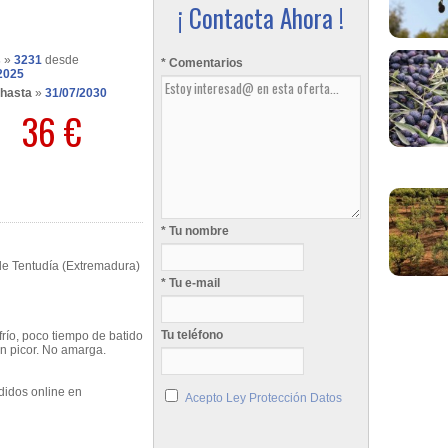
¡ Contacta Ahora !
s
»
3231
desde
* Comentarios
2025
 hasta
»
31/07/2030
36 €
* Tu nombre
de Tentudía (Extremadura)
* Tu e-mail
Tu teléfono
río, poco tiempo de batido
n picor. No amarga.
didos online en
Acepto Ley Protección Datos