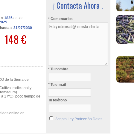
¡ Contacta Ahora !
s
»
1835
desde
* Comentarios
2025
 hasta
»
31/07/2030
148 €
* Tu nombre
O de la Sierra de
* Tu e-mail
ultivo tradicional y
xtremadura)
or a 17ºC), poco tiempo de
Tu teléfono
didos online en
Acepto Ley Protección Datos