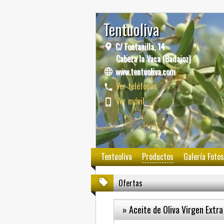
Tentuoliva
C/ Fontanilla, 14
Cabeza la Vaca (Badajoz)
www.tentuoliva.com
Ver teléfonos
Ver móvil
Tentuoliva
Productos
Galería Fotos
Ofertas
» Aceite de Oliva Virgen Extra