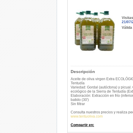
Visita
21/07/
Válida
Descripción
Aceite de oliva virgen Extra ECOLÓGIC
Tentudía
Variedad: Gordal (autóctona) y picual. C
ecológico de la Sierra de Tentudía (E
Elaboración: Extracción en frío (inferi
batido (30')
Sin filtrar
Consulta nuestros precios y realiza pe
www.tentuoliva.com
Compartir en: