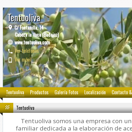
Tentuoliva
C/ Fontanilla, 14
Cabeza la Vaca (Badajoz)
www.tentuoliva.com
Ver teléfonos
Ver móvil
Tentuoliva
Productos
Galería Fotos
Localización
Contacto &
Tentuoliva
Tentuoliva somos una empresa con una
familiar dedicada a la elaboración de ace