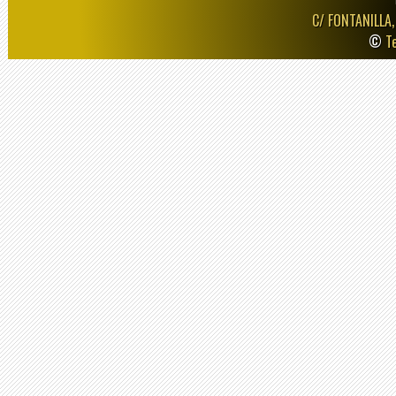
C/ FONTANILLA,
©
T