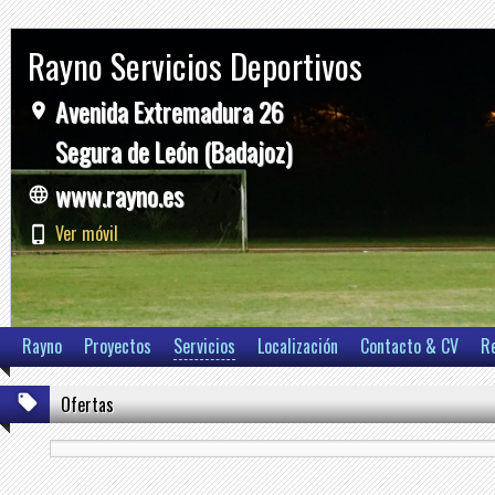
Rayno Servicios Deportivos
Avenida Extremadura 26
Segura de León (Badajoz)
www.rayno.es
Ver móvil
Rayno
Proyectos
Servicios
Localización
Contacto & CV
R
Ofertas