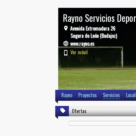
Rayno Servicios Depo
Avenida Extremadura 26
Segura de León (Badajoz)
www.rayno.es
Ver móvil
Rayno
Proyectos
Servicios
Local
Ofertas