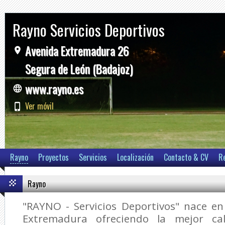
Rayno Servicios Deportivos
Avenida Extremadura 26
Segura de León (Badajoz)
www.rayno.es
Ver móvil
Rayno
Proyectos
Servicios
Localización
Contacto & CV
R
Rayno
"RAYNO - Servicios Deportivos" nace en
Extremadura ofreciendo la mejor cal