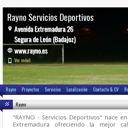
Rayno Servicios Deportivos
Avenida Extremadura 26
Segura de León (Badajoz)
www.rayno.es
Ver móvil
Rayno
Proyectos
Servicios
Localización
Contacto & CV
R
Rayno
"RAYNO - Servicios Deportivos" nace en
Extremadura ofreciendo la mejor cal