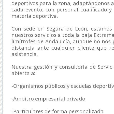
deportivos para la zona, adaptándonos a
cada evento, con personal cualificado y
materia deportiva.
Con sede en Segura de León, estamos 
nuestros servicios a toda la baja Extrem
limítrofes de Andalucía, aunque no nos
distancia ante cualquier cliente que r
asistencia.
Nuestra gestión y consultoría de Servic
abierta a:
-Organismos públicos y escuelas deporti
-Ámbitro empresarial privado
-Particulares de forma personalizada