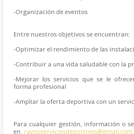
-Organización de eventos
Entre nuestros objetivos se encuentran:
-Optimizar el rendimiento de las instalac
-Contribuir a una vida saludable con la p
-Mejorar los servicios que se le ofrec
forma profesional
-Ampliar la oferta deportiva con un servic
Para cualquier gestión, información o se
en
raynoserviciosdeportivos@gmail.com