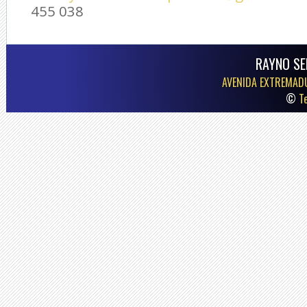
455 038
RAYNO SE
AVENIDA EXTREMAD
©
T