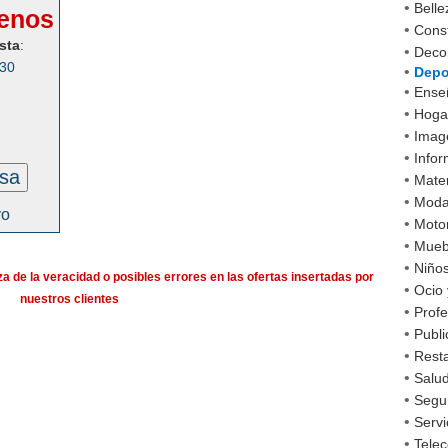
•
Belle
enos
•
Cons
sta
:
•
Decor
030
•
Depo
•
Ense
•
Hoga
•
Imag
•
Infor
esa
•
Mater
•
Mod
vo
•
Moto
•
Mueb
•
Niño
a de la veracidad o posibles errores en las ofertas insertadas por
•
Ocio 
nuestros clientes
•
Profe
•
Publi
•
Rest
•
Salud
•
Segu
•
Servi
•
Tele