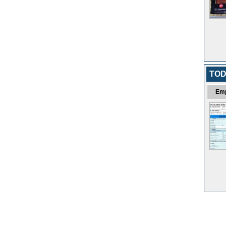
TOD
Em