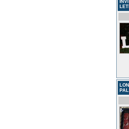
INV
LET
LON
PAL