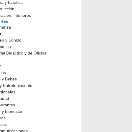
za y Estética
trucción
ación, interiores
rtes
ñanza
r
en y Sonido
mática
ial Didáctico y de Oficina
a
r
les
s y Bebés
y Entretenimiento
sionales
cidad
aurantes
 y Bienestar
ros
cios
comunicaciones