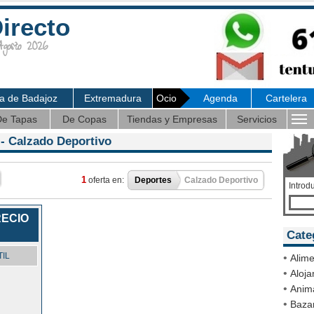
irecto
osto 2026
ia de Badajoz
Extremadura
Ocio
Agenda
Cartelera
e Tapas
De Copas
Tiendas y Empresas
Servicios
- Calzado Deportivo
1
oferta en:
Deportes
Calzado Deportivo
Introd
RECIO
Cate
IL
•
Alime
•
Aloja
•
Anim
•
Bazar