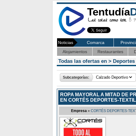
Tentudía
D
Las cosas como son.
8 Ag
Noticias
Comarca
Provinc
Alojamientos
Restaurantes
D
Todas las ofertas en >
Deportes
Subcategorías:
ROPA MAYORAL A MITAD DE P
EN CORTÉS DEPORTES-TEXTIL
Empresa
»
CORTÉS DEPORTES-TEXT