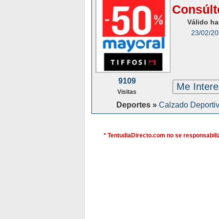
Consúlt
Válido ha
23/02/2
9109
Me Inter
Visitas
Deportes »
Calzado Deporti
* TentudiaDirecto.com no se responsabiliz