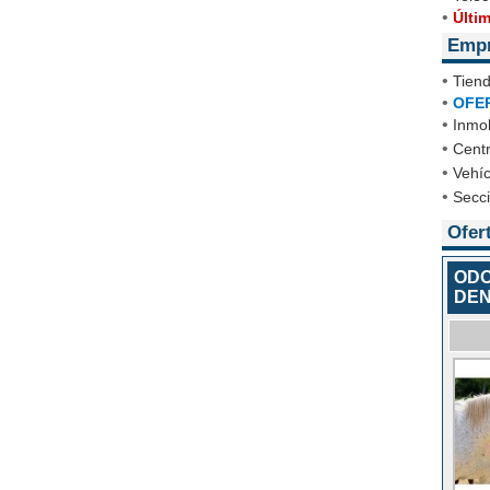
•
Últi
Emp
•
Tien
•
OFE
•
Inmob
•
Cent
•
Vehíc
•
Secc
Ofer
ODO
DEN