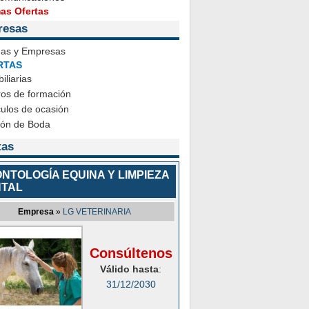
mas Ofertas
resas
das y Empresas
RTAS
iliarias
ros de formación
ulos de ocasión
ión de Boda
tas
NTOLOGÍA EQUINA Y LIMPIEZA
TAL
Empresa
»
LG VETERINARIA
Consúltenos
Válido hasta
:
31/12/2030