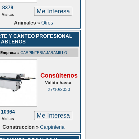
8379
Me Interesa
Visitas
Animales »
Otros
TE Y CANTEO PROFESIONAL
TABLEROS
Empresa
»
CARPINTERIA JARAMILLO
Consúltenos
Válido hasta
:
27/10/2030
10364
Me Interesa
Visitas
Construcción »
Carpintería