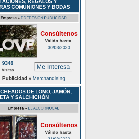
ITACIONES, REGALOS Y
RAS COMUNIONES Y BODAS
Empresa
»
DDEDESIGN PUBLICIDAD
Consúltenos
Válido hasta
:
30/03/2030
9346
Me Interesa
Visitas
Publicidad »
Merchandising
CHEADOS DE LOMO, JAMÓN,
ETA Y SALCHICHÓN
Empresa
»
EL ALCORNOCAL
Consúltenos
Válido hasta
: