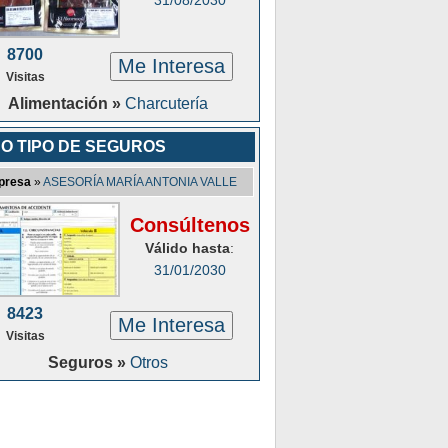
31/08/2030
8700
Me Interesa
Visitas
Alimentación »
Charcutería
O TIPO DE SEGUROS
presa
»
ASESORÍA MARÍA ANTONIA VALLE
Consúltenos
Válido hasta
:
31/01/2030
8423
Me Interesa
Visitas
Seguros »
Otros