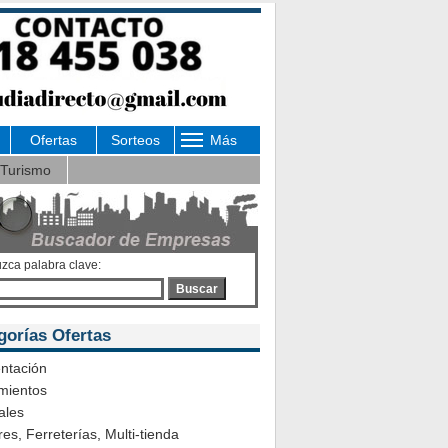
Ofertas
Sorteos
Más
Turismo
uzca palabra clave:
Buscar
gorías Ofertas
ntación
mientos
ales
es, Ferreterías, Multi-tienda