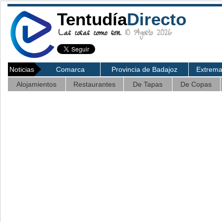
Tentudía
Directo
Las cosas como son.
10 Agosto 2026
Noticias
Comarca
Provincia de Badajoz
Extrem
Alojamientos
Restaurantes
De Tapas
De Copas