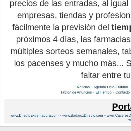
precios de las entradas, al igu
empresas, tiendas y profesio
fácilmente la previsión del
tiem
próximos 4 días, las farmacias
múltiples sorteos semanales, ta
los pacenses y mucho más... Si
faltar entre t
-
Noticias
Agenda Ocio-Cultural
-
-
Tablón de Anuncios
El Tiempo
Contacto
Port
-
-
www.DirectoExtremadura.com
www.BadajozDirecto.com
www.CaceresDi
w