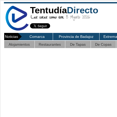
Tentudía
Directo
Las cosas como son.
8 Agosto 2026
Noticias
Comarca
Provincia de Badajoz
Extrem
Alojamientos
Restaurantes
De Tapas
De Copas