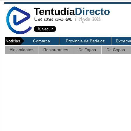
Tentudía
Directo
Las cosas como son.
7 Agosto 2026
Noticias
Comarca
Provincia de Badajoz
Extrem
Alojamientos
Restaurantes
De Tapas
De Copas