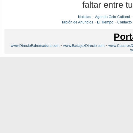
faltar entre t
-
Noticias
Agenda Ocio-Cultural
-
-
Tablón de Anuncios
El Tiempo
Contacto
Port
-
-
www.DirectoExtremadura.com
www.BadajozDirecto.com
www.CaceresDi
w