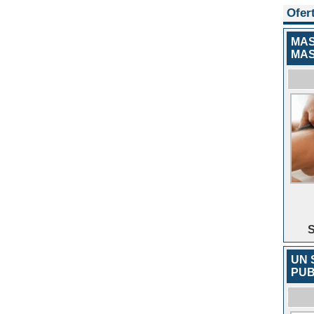
Ofer
MAS
MAS
S
UN 
PUB