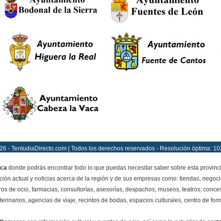
26 - TentudiaDirecto.com | Todos los derechos reservados - Resolución óptima: 10
ca
donde podrás encontrar todo lo que puedas necesitar saber sobre esta provinc
ción actual y noticias acerca de la región y de sus empresas como: tiendas, negoci
ros de ocio, farmacias, consultorías, asesorías, despachos, museos, teatros, conces
terinarios, agencias de viaje, recintos de bodas, espacios culturales, centro de for