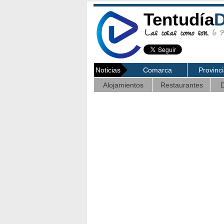
Tentudía
D
Las cosas como son.
6 Ag
Noticias
Comarca
Provinc
Alojamientos
Restaurantes
D