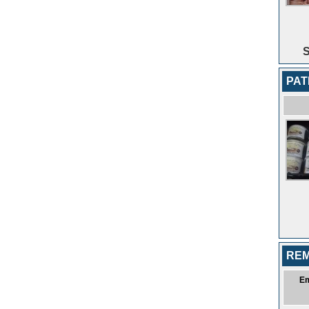
S
PAT
REM
E