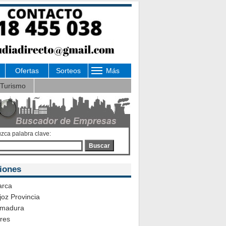
Ofertas
Sorteos
Más
Turismo
uzca palabra clave:
Buscar
iones
rca
oz Provincia
emadura
ares