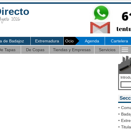
irecto
osto 2026
ia de Badajoz
Extremadura
Ocio
Agenda
Cartelera
e Tapas
De Copas
Tiendas y Empresas
Servicios
Introd
Secc
•
Coma
•
Badaj
•
Extr
•
Titul