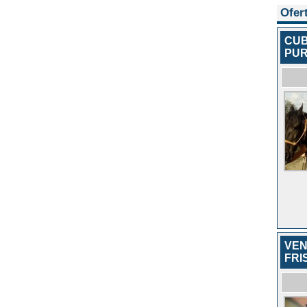
Ofer
CUB
PUR
VEN
FRI