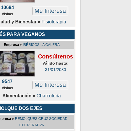
10694
Me Interesa
Visitas
alud y Bienestar »
Fisioterapia
ÉS PARA VEGANOS
Empresa
»
IBÉRICOS LA CALERA
Consúltenos
Válido hasta
:
31/01/2030
9547
Me Interesa
Visitas
Alimentación »
Charcutería
OLQUE DOS EJES
mpresa
»
REMOLQUES CRUZ SOCIEDAD
COOPERATIVA