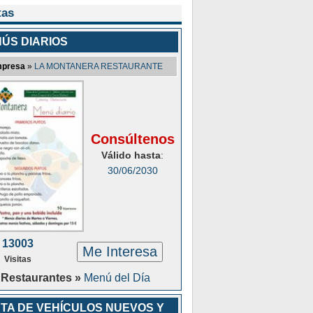
tas
ÚS DIARIOS
presa
»
LA MONTANERA RESTAURANTE
Consúltenos
Válido hasta
:
30/06/2030
13003
Me Interesa
Visitas
Restaurantes »
Menú del Día
TA DE VEHÍCULOS NUEVOS Y