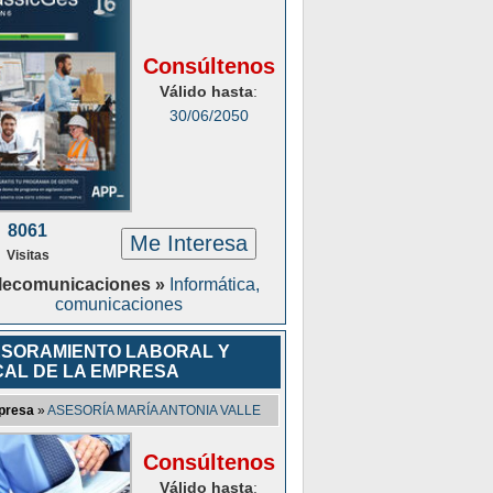
Consúltenos
Válido hasta
:
30/06/2050
8061
Me Interesa
Visitas
lecomunicaciones »
Informática,
comunicaciones
SORAMIENTO LABORAL Y
CAL DE LA EMPRESA
presa
»
ASESORÍA MARÍA ANTONIA VALLE
Consúltenos
Válido hasta
: