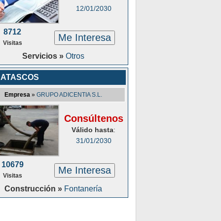
12/01/2030
8712
Me Interesa
Visitas
Servicios »
Otros
SATASCOS
Empresa
»
GRUPO ADICENTIA S.L.
Consúltenos
Válido hasta
:
31/01/2030
10679
Me Interesa
Visitas
Construcción »
Fontanería