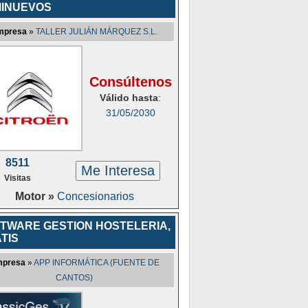
INUEVOS
mpresa
»
TALLER JULIÁN MÁRQUEZ S.L.
Consúltenos
Válido hasta
:
31/05/2030
8511
Me Interesa
Visitas
Motor »
Concesionarios
TWARE GESTION HOSTELERIA,
TIS
presa
»
APP INFORMÁTICA (FUENTE DE
CANTOS)