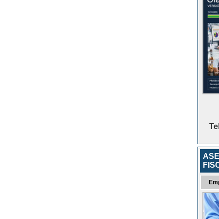
Te
ASE
FIS
Em