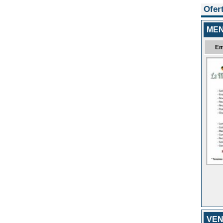
Ofer
MEN
Em
VEN