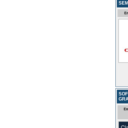
SEM
E
SOF
GRA
Em