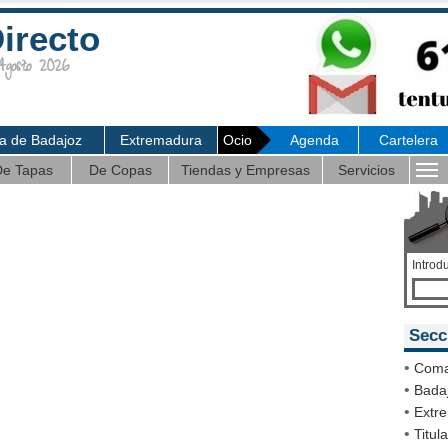
irecto
osto 2026
ia de Badajoz
Extremadura
Ocio
Agenda
Cartelera
e Tapas
De Copas
Tiendas y Empresas
Servicios
Introd
Secc
•
Coma
•
Badaj
•
Extr
•
Titul