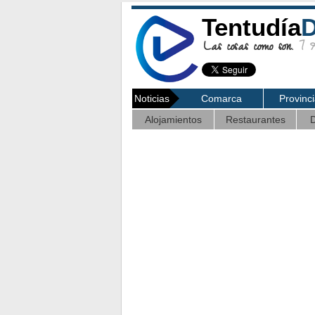
Tentudía
D
Las cosas como son.
7 Ag
Noticias
Comarca
Provinc
Alojamientos
Restaurantes
D