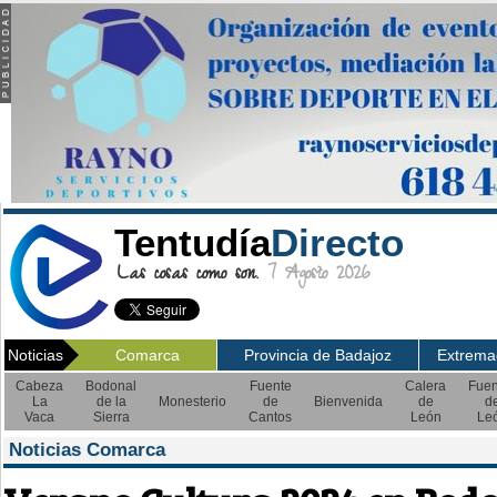
Tentudía
Directo
Las cosas como son.
7 Agosto 2026
Noticias
Comarca
Provincia de Badajoz
Extrema
Cabeza
Bodonal
Fuente
Calera
Fuen
La
de la
Monesterio
de
Bienvenida
de
d
Vaca
Sierra
Cantos
León
Le
Noticias Comarca