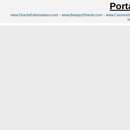
Port
-
-
www.DirectoExtremadura.com
www.BadajozDirecto.com
www.CaceresDi
w