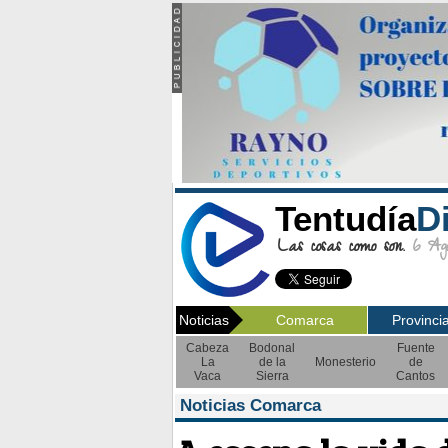
Tentudía
D
Las cosas como son.
6 Ago
Noticias
Comarca
Provinci
Cabeza
Bodonal
Fuente
La
de la
Monesterio
de
Vaca
Sierra
Cantos
Noticias Comarca