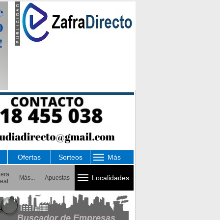
Ofertas
Sorteos
Más
uera
Localidades
Más...
Apuestas
eal