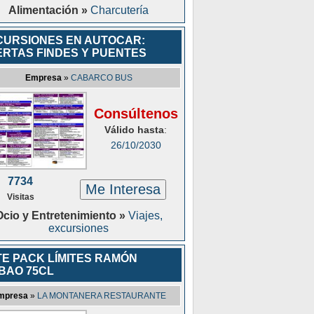
Alimentación »
Charcutería
CURSIONES EN AUTOCAR:
ERTAS FINDES Y PUENTES
Empresa
»
CABARCO BUS
Consúltenos
Válido hasta
:
26/10/2030
7734
Me Interesa
Visitas
Ocio y Entretenimiento »
Viajes,
excursiones
TE PACK LÍMITES RAMÓN
BAO 75CL
mpresa
»
LA MONTANERA RESTAURANTE