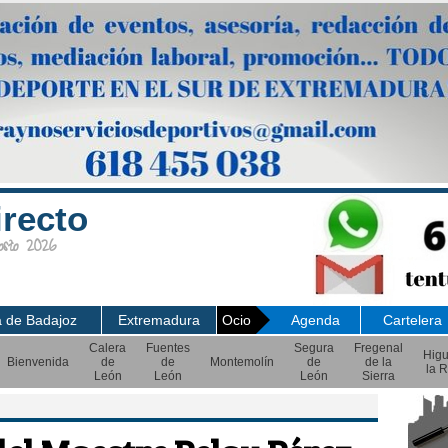
irecto
sto 2026
a de Badajoz
Extremadura
Ocio
Agenda
Cartelera
Calera
Fuentes
Segura
Fregenal
Hig
Bienvenida
de
de
Montemolín
de
de la
la R
León
León
León
Sierra