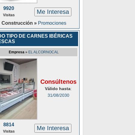
9920
Me Interesa
Visitas
Construcción »
Promociones
O TIPO DE CARNES IBÉRICAS
ESCAS
Empresa
»
EL ALCORNOCAL
Consúltenos
Válido hasta
:
31/08/2030
8814
Me Interesa
Visitas