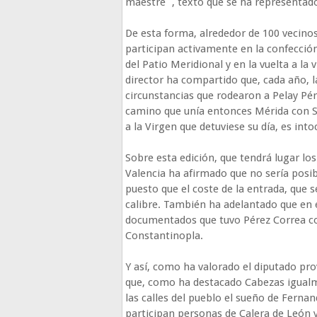
maestre´, texto que se ha representado
De esta forma, alrededor de 100 vecinos
participan activamente en la confección 
del Patio Meridional y en la vuelta a la 
director ha compartido que, cada año, l
circunstancias que rodearon a Pelay Pé
camino que unía entonces Mérida con Sev
a la Virgen que detuviese su día, es into
Sobre esta edición, que tendrá lugar los
Valencia ha afirmado que no sería posibl
puesto que el coste de la entrada, que 
calibre. También ha adelantado que en 
documentados que tuvo Pérez Correa co
Constantinopla.
Y así, como ha valorado el diputado pro
que, como ha destacado Cabezas igualme
las calles del pueblo el sueño de Fernand
participan personas de Calera de León 