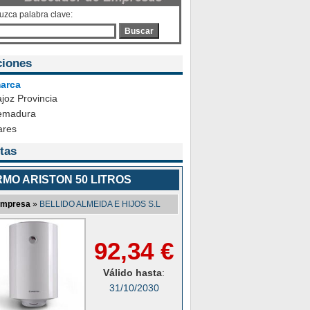
duzca palabra clave:
Buscar
ciones
arca
joz Provincia
emadura
ares
tas
MO ARISTON 50 LITROS
mpresa
»
BELLIDO ALMEIDA E HIJOS S.L
92,34 €
Válido hasta
:
31/10/2030