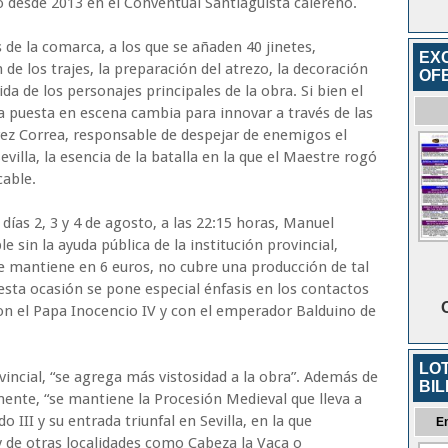
 desde 2013 en el Conventual Santiaguista calereño.
 de la comarca, a los que se añaden 40 jinetes,
EX
de los trajes, la preparación del atrezo, la decoración
OF
vida de los personajes principales de la obra. Si bien el
a puesta en escena cambia para innovar a través de las
rez Correa, responsable de despejar de enemigos el
illa, la esencia de la batalla en la que el Maestre rogó
cable.
 días 2, 3 y 4 de agosto, a las 22:15 horas, Manuel
e sin la ayuda pública de la institución provincial,
se mantiene en 6 euros, no cubre una producción de tal
esta ocasión se pone especial énfasis en los contactos
n el Papa Inocencio IV y con el emperador Balduino de
LO
vincial, “se agrega más vistosidad a la obra”. Además de
BIL
nte, “se mantiene la Procesión Medieval que lleva a
o III y su entrada triunfal en Sevilla, en la que
E
y de otras localidades como Cabeza la Vaca o