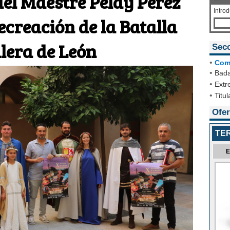
del Maestre Pelay Pérez
Intro
ecreación de la Batalla
lera de León
Sec
•
Com
•
Bada
•
Extr
•
Titul
Ofer
TER
E