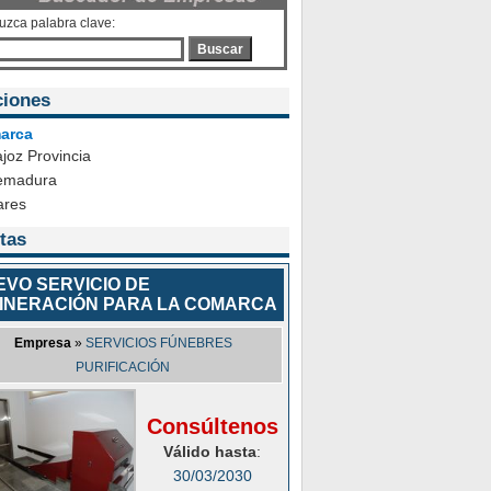
duzca palabra clave:
Buscar
ciones
arca
joz Provincia
emadura
ares
tas
EVO SERVICIO DE
CINERACIÓN PARA LA COMARCA
Empresa
»
SERVICIOS FÚNEBRES
PURIFICACIÓN
Consúltenos
Válido hasta
:
30/03/2030