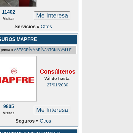
11402
Me Interesa
Visitas
Servicios »
Otros
GUROS MAPFRE
presa
»
ASESORÍA MARÍA ANTONIA VALLE
Consúltenos
Válido hasta
:
27/01/2030
9805
Me Interesa
Visitas
Seguros »
Otros