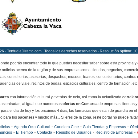
26 - TentudiaDirecto.com | Todos los derechos reservados - Resolución óptima: 10
onde podrás encontrar todo lo que puedas necesitar saber sobre esta provincia y
y noticias acerca de la región y de sus empresas como: tiendas, negocios, comercio
ias, consultorías, asesorías, despachos, museos, teatros, concesionarios, centros mé
agencias de viaje, recintos de bodas, espacios culturales, centro de formación, etc
marca
con información cultural y eventos de ocio, así como la actualizada
carteler
e las entradas, al igual que numerosas
ofertas en Comarca
de empresas, tiendas y
para el día de hoy y los próximos 4 días, las farmacias que están de guardia en el
o para los pacenses y mucho más... Si eres de la zona, ¡este portal no puede faltar e
-
-
-
-
ticias
Agenda Ocio-Cultural
Cartelera Cine
Guía Tiendas y Empresas
Ofer
-
-
-
-
-
nuncios
El Tiempo
Contacto
Registro de Usuarios
Registro de Empresas