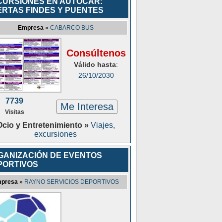
CURSIONES EN AUTOCAR:
ERTAS FINDES Y PUENTES
Empresa
»
CABARCO BUS
Consúltenos
Válido hasta
:
26/10/2030
7739
Me Interesa
Visitas
Ocio y Entretenimiento »
Viajes,
excursiones
GANIZACIÓN DE EVENTOS
PORTIVOS
presa
»
RAYNO SERVICIOS DEPORTIVOS