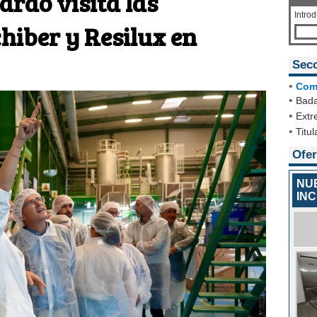
ardo visita las
Intro
hiber y Resilux en
Sec
•
Com
•
Bada
•
Extr
•
Titul
Ofer
NU
IN