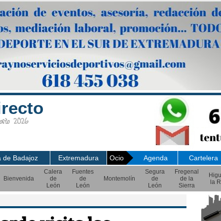
irecto
sto 2026
a de Badajoz
Extremadura
Ocio
Agenda
Cartelera
Calera
Fuentes
Segura
Fregenal
Hig
Bienvenida
de
de
Montemolín
de
de la
la R
León
León
León
Sierra