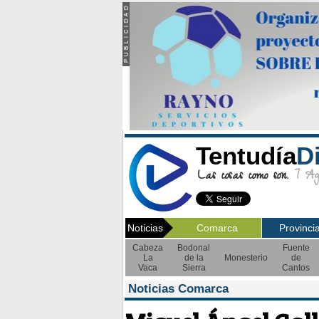
Tentudía
D
Las cosas como son.
7 Ago
Noticias
Comarca
Provinci
Cabeza
Bodonal
Fuente
La
de la
Monesterio
de
Vaca
Sierra
Cantos
Noticias Comarca