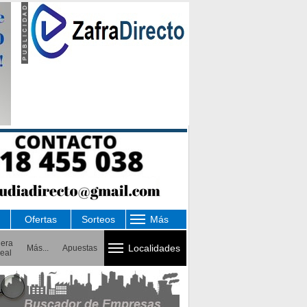
Ofertas
Sorteos
Más
uera
Localidades
Más...
Apuestas
eal