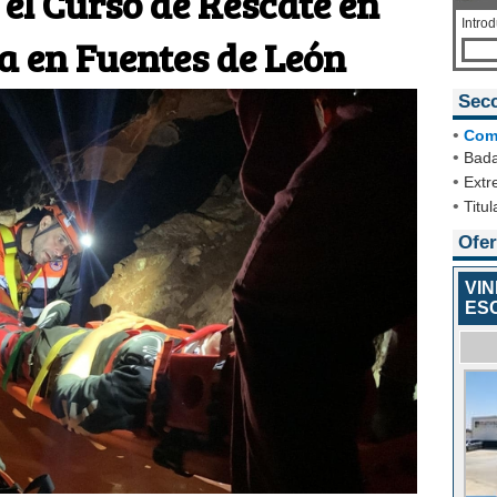
 el Curso de Rescate en
Intro
 en Fuentes de León
Sec
•
Com
•
Bada
•
Extr
•
Titul
Ofer
VI
ES