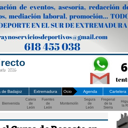
irecto
sto 2026
a de Badajoz
Extremadura
Ocio
Agenda
Cartelera
Calera
Fuentes
Segura
Fregenal
Hig
Bienvenida
de
de
Montemolín
de
de la
la R
León
León
León
Sierra