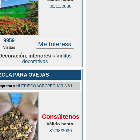
30/11/2030
9959
Me Interesa
Visitas
Decoración, interiores »
Vinilos
decorativos
ZCLA PARA OVEJAS
mpresa
»
NUTRIECO AGROPECUARIA S.L.
Consúltenos
Válido hasta
:
31/08/2030