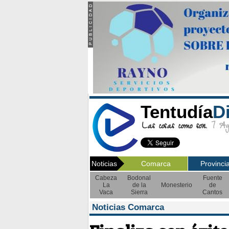
Tentudía
D
Las cosas como son.
7 Ago
Noticias
Comarca
Provinci
Cabeza
Bodonal
Fuente
La
de la
Monesterio
de
Vaca
Sierra
Cantos
Noticias Comarca