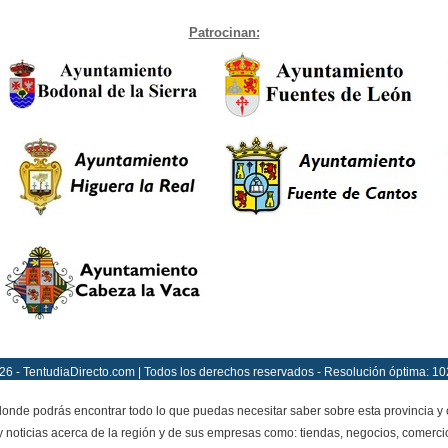
Patrocinan:
26 - TentudiaDirecto.com | Todos los derechos reservados - Resolución óptima: 10
onde podrás encontrar todo lo que puedas necesitar saber sobre esta provincia y
y noticias acerca de la región y de sus empresas como: tiendas, negocios, comercio