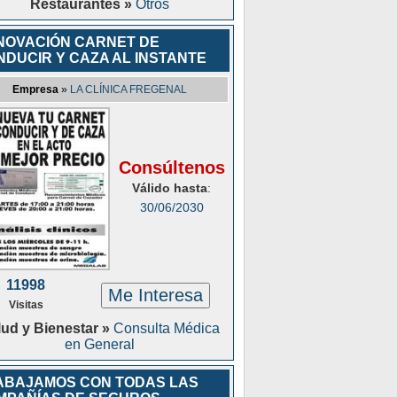
Restaurantes »
Otros
NOVACIÓN CARNET DE
NDUCIR Y CAZA AL INSTANTE
Empresa
»
LA CLÍNICA FREGENAL
Consúltenos
Válido hasta
:
30/06/2030
11998
Me Interesa
Visitas
lud y Bienestar »
Consulta Médica
en General
ABAJAMOS CON TODAS LAS