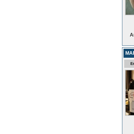
A
MA
E