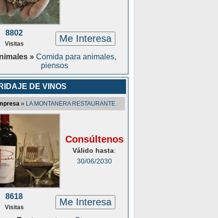
8802
Me Interesa
Visitas
nimales »
Comida para animales,
piensos
RIDAJE DE VINOS
mpresa
»
LA MONTANERA RESTAURANTE
Consúltenos
Válido hasta
:
30/06/2030
8618
Me Interesa
Visitas