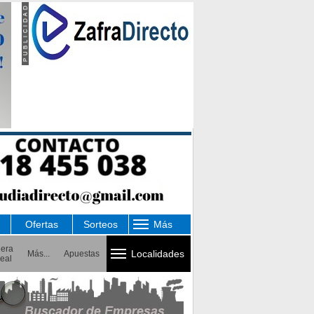
Ofertas
Sorteos
Más
uera
Localidades
Más...
Apuestas
eal