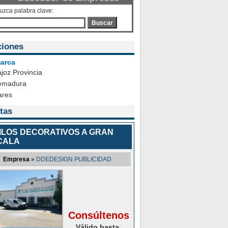
duzca palabra clave:
Buscar
ciones
arca
joz Provincia
emadura
ares
tas
NILOS DECORATIVOS A GRAN
CALA
Empresa
»
DDEDESIGN PUBLICIDAD
Consúltenos
Válido hasta
: