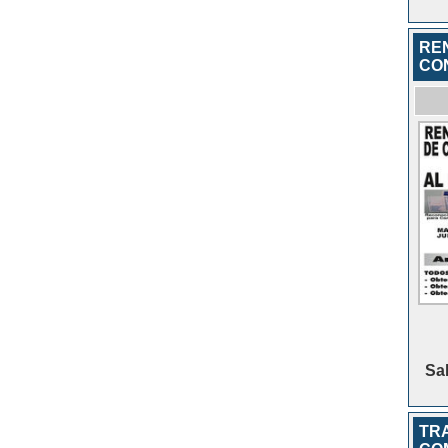
RE
CO
Sa
TR