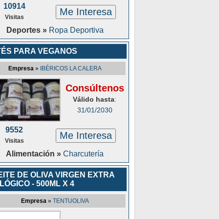
10914
Me Interesa
Visitas
Deportes »
Ropa Deportiva
TÉS PARA VEGANOS
Empresa
»
IBÉRICOS LA CALERA
Consúltenos
Válido hasta
:
31/01/2030
9552
Me Interesa
Visitas
Alimentación »
Charcutería
ITE DE OLIVA VIRGEN EXTRA
LÓGICO - 500ML X 4
Empresa
»
TENTUOLIVA