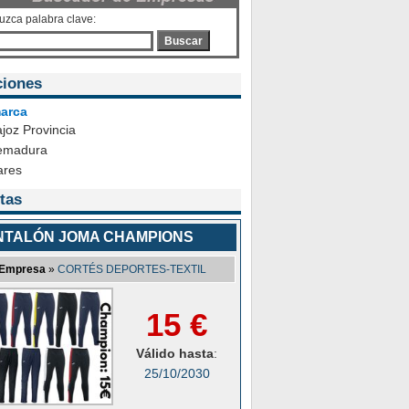
duzca palabra clave:
Buscar
ciones
arca
joz Provincia
emadura
ares
tas
NTALÓN JOMA CHAMPIONS
Empresa
»
CORTÉS DEPORTES-TEXTIL
15 €
Válido hasta
:
25/10/2030