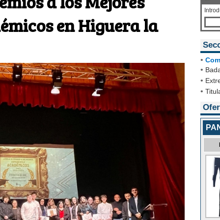
emios a los Mejores
Intro
émicos en Higuera la
Sec
•
Com
•
Bada
•
Extr
•
Titul
Ofer
PA