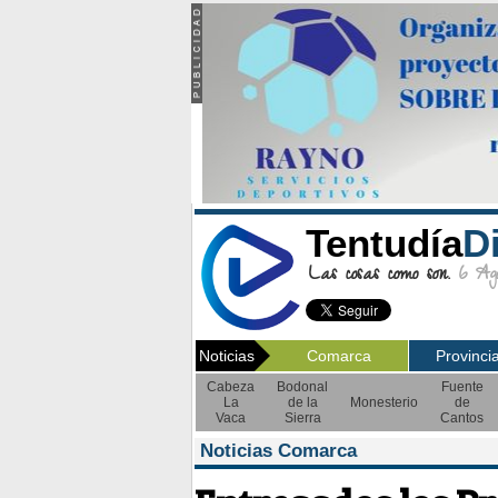
Tentudía
D
Las cosas como son.
6 Ago
Noticias
Comarca
Provinci
Cabeza
Bodonal
Fuente
La
de la
Monesterio
de
Vaca
Sierra
Cantos
Noticias Comarca