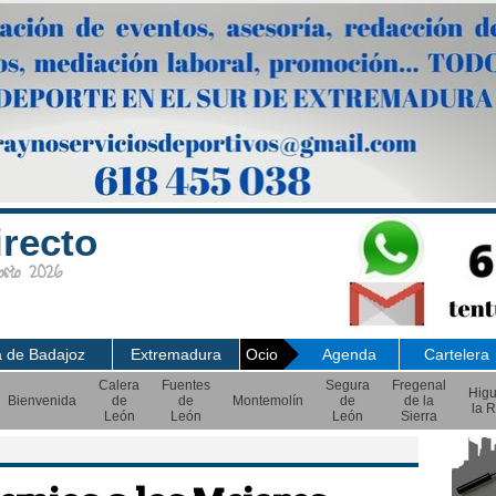
irecto
sto 2026
a de Badajoz
Extremadura
Ocio
Agenda
Cartelera
Calera
Fuentes
Segura
Fregenal
Hig
Bienvenida
de
de
Montemolín
de
de la
la R
León
León
León
Sierra