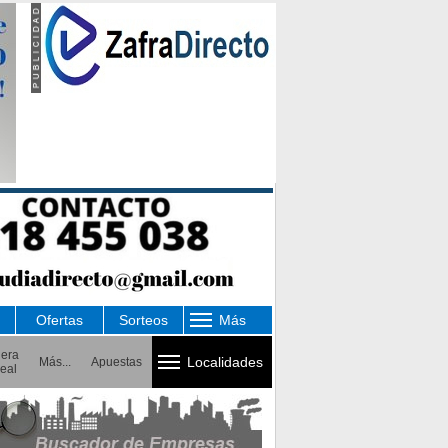
Ofertas
Sorteos
Más
uera
Localidades
Más...
Apuestas
eal