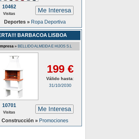
10462
Me Interesa
Visitas
Deportes »
Ropa Deportiva
ERTA!!! BARBACOA LISBOA
mpresa
»
BELLIDO ALMEIDA E HIJOS S.L
199 €
Válido hasta
:
31/10/2030
10701
Me Interesa
Visitas
Construcción »
Promociones