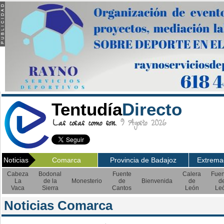
Tentudía
Directo
Las cosas como son.
9 Agosto 2026
Noticias
Comarca
Provincia de Badajoz
Extrema
Cabeza
Bodonal
Fuente
Calera
Fuen
La
de la
Monesterio
de
Bienvenida
de
d
Vaca
Sierra
Cantos
León
Le
Noticias Comarca