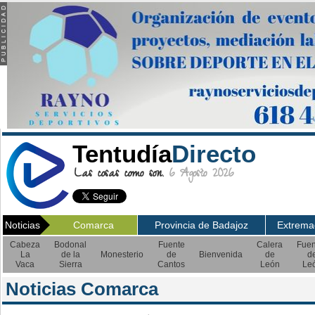
Tentudía
Directo
Las cosas como son.
6 Agosto 2026
Noticias
Comarca
Provincia de Badajoz
Extrema
Cabeza
Bodonal
Fuente
Calera
Fuen
La
de la
Monesterio
de
Bienvenida
de
d
Vaca
Sierra
Cantos
León
Le
Noticias Comarca