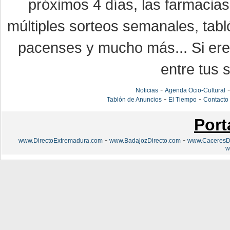
próximos 4 días, las farmacias
múltiples sorteos semanales, tabl
pacenses y mucho más... Si eres
entre tus s
-
Noticias
Agenda Ocio-Cultural
-
-
Tablón de Anuncios
El Tiempo
Contacto
Port
-
-
www.DirectoExtremadura.com
www.BadajozDirecto.com
www.CaceresDi
w