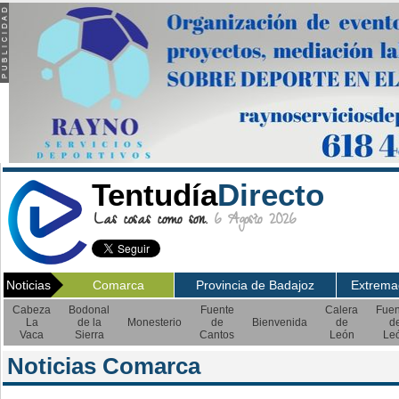
Tentudía
Directo
Las cosas como son.
6 Agosto 2026
Noticias
Comarca
Provincia de Badajoz
Extrema
Cabeza
Bodonal
Fuente
Calera
Fuen
La
de la
Monesterio
de
Bienvenida
de
d
Vaca
Sierra
Cantos
León
Le
Noticias Comarca