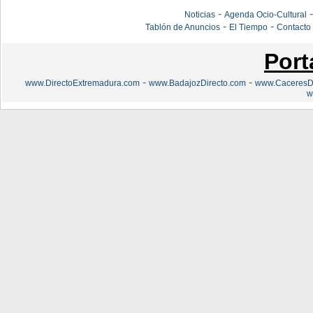
-
Noticias
Agenda Ocio-Cultural
-
-
Tablón de Anuncios
El Tiempo
Contacto
Port
-
-
www.DirectoExtremadura.com
www.BadajozDirecto.com
www.CaceresDi
w