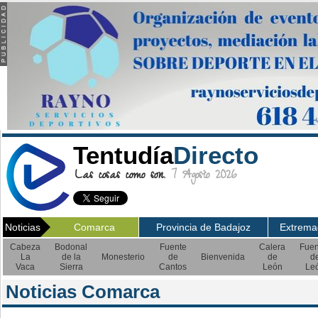
Tentudía
Directo
Las cosas como son.
7 Agosto 2026
Noticias
Comarca
Provincia de Badajoz
Extrema
Cabeza
Bodonal
Fuente
Calera
Fuen
La
de la
Monesterio
de
Bienvenida
de
d
Vaca
Sierra
Cantos
León
Le
Noticias Comarca