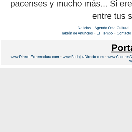
pacenses y mucho más... Si eres
entre tus s
-
Noticias
Agenda Ocio-Cultural
-
-
Tablón de Anuncios
El Tiempo
Contacto
Port
-
-
www.DirectoExtremadura.com
www.BadajozDirecto.com
www.CaceresDi
w