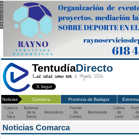
Tentudía
Directo
Las cosas como son.
6 Agosto 2026
Noticias
Comarca
Provincia de Badajoz
Extrema
Cabeza
Bodonal
Fuente
Calera
Fuen
La
de la
Monesterio
de
Bienvenida
de
d
Vaca
Sierra
Cantos
León
Le
Noticias Comarca