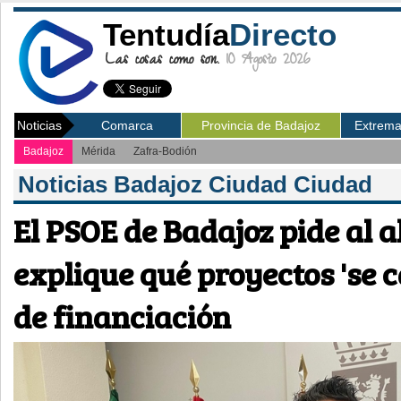
Tentudía
Directo
Las cosas como son.
10 Agosto 2026
Noticias
Comarca
Provincia de Badajoz
Extrem
Badajoz
Mérida
Zafra-Bodión
Noticias Badajoz Ciudad Ciudad
El PSOE de Badajoz pide al a
explique qué proyectos 'se c
de financiación