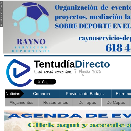
Tentudía
Directo
Las cosas como son.
7 Agosto 2026
Noticias
Comarca
Provincia de Badajoz
Extrem
Alojamientos
Restaurantes
De Tapas
De Copas