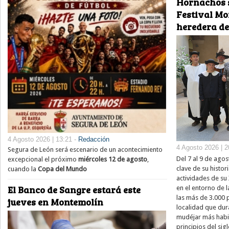
Hornachos s
Festival Mo
heredera de
4 Agosto 2026 | 13:21 -
Redacción
4 Agosto 2026 | 2
Segura de León será escenario de un acontecimiento
Del 7 al 9 de ago
excepcional el próximo
miércoles 12 de agosto
,
clave de su histor
cuando la
Copa del Mundo
actividades de su
El Banco de Sangre estará este
en el entorno de l
las más de 3.000
jueves en Montemolín
localidad que dur
mudéjar más habit
principios del si