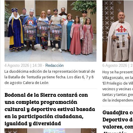
4 Agosto 2026 | 14:38 -
Redacción
6 Agosto 2026 | 1
La duodécima edición de la representación teatral de
Hoy se ha present
la Batalla de Tentudía ya tiene fecha. Los días 6, 7 y 8
Villagonzalo, en l
de agosto Calera de León
‘El Privilegio de V
vecinos y vecinas
Bodonal de la Sierra contará con
tantas y tantas 
de la independenc
una completa programación
cultural y deportiva estival basada
Guadajira c
en la participación ciudadana,
Deportivo 
igualdad y diversidad
valores, co