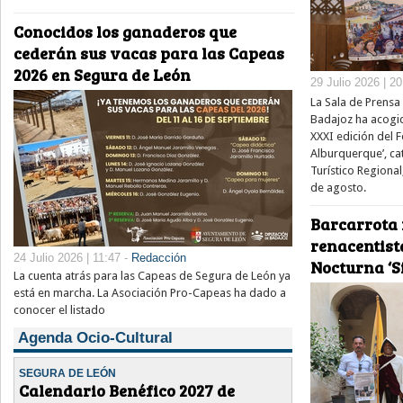
Conocidos los ganaderos que
cederán sus vacas para las Capeas
2026 en Segura de León
29 Julio 2026 | 2
La Sala de Prensa 
Badajoz ha acogid
XXXI edición del Fe
Alburquerque’, ca
Turístico Regional
de agosto.
Barcarrota 
renacentista
24 Julio 2026 | 11:47 -
Redacción
Nocturna ‘Si
La cuenta atrás para las Capeas de Segura de León ya
está en marcha. La Asociación Pro-Capeas ha dado a
conocer el listado
Agenda Ocio-Cultural
SEGURA DE LEÓN
Calendario Benéfico 2027 de