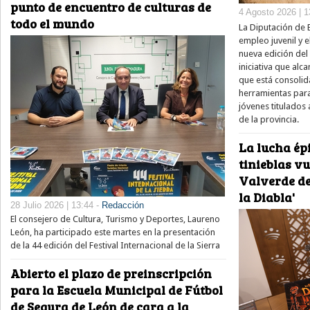
punto de encuentro de culturas de
4 Agosto 2026 | 1
todo el mundo
La Diputación de 
empleo juvenil y e
nueva edición del
iniciativa que alc
que está consolid
herramientas para
jóvenes titulados 
de la provincia.
La lucha épi
tinieblas v
Valverde de
la Diabla'
28 Julio 2026 | 13:44 -
Redacción
El consejero de Cultura, Turismo y Deportes, Laureno
León, ha participado este martes en la presentación
de la 44 edición del Festival Internacional de la Sierra
Abierto el plazo de preinscripción
para la Escuela Municipal de Fútbol
de Segura de León de cara a la