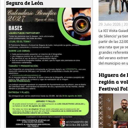
Segura de León
29 Julio 2026 | 2
La XII Visita Guia
de Silencio’ ya ti
partir de las 22:0
una ruta que ya s
grandes referentes
del verano extrem
del municipio en u
Higuera de l
región a vol
Festival Fo