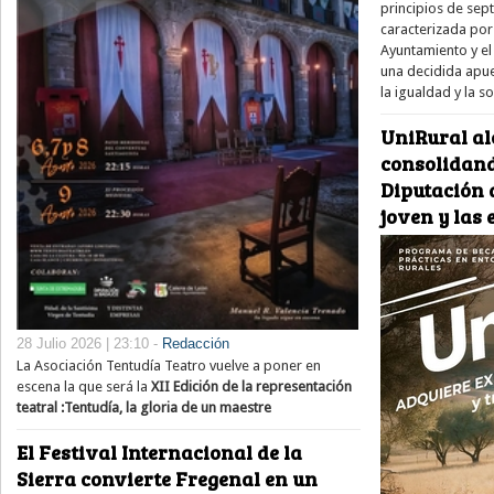
principios de sep
caracterizada por
Ayuntamiento y el 
una decidida apue
la igualdad y la s
UniRural al
consolidand
Diputación d
joven y las
28 Julio 2026 | 23:10 -
Redacción
La Asociación Tentudía Teatro vuelve a poner en
escena la que será la
XII Edición de la representación
teatral :Tentudía, la gloria de un maestre
El Festival Internacional de la
Sierra convierte Fregenal en un