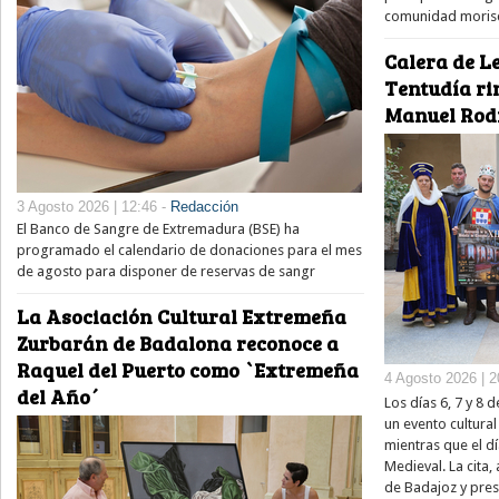
comunidad moris
Calera de Le
Tentudía ri
Manuel Rod
3 Agosto 2026 | 12:46 -
Redacción
El Banco de Sangre de Extremadura (BSE) ha
programado el calendario de donaciones para el mes
de agosto para disponer de reservas de sangr
La Asociación Cultural Extremeña
Zurbarán de Badalona reconoce a
Raquel del Puerto como `Extremeña
4 Agosto 2026 | 2
del Año´
Los días 6, 7 y 8
un evento cultura
mientras que el dí
Medieval. La cita,
de Badajoz y pre