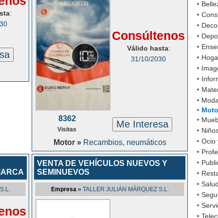
enos
•
Belle
sta
:
•
Cons
030
•
Decor
Consúltenos
•
Depo
•
Ense
Válido hasta
:
esa
•
Hoga
31/10/2030
•
Imag
•
Infor
•
Mater
•
Mod
•
Moto
8362
•
Mueb
Me Interesa
Visitas
•
Niño
•
Ocio 
Motor »
Recambios, neumáticos
•
Profe
•
Publi
VENTA DE VEHÍCULOS NUEVOS Y
MARCA
SEMINUEVOS
•
Rest
•
Salud
S.L.
Empresa
»
TALLER JULIÁN MÁRQUEZ S.L.
•
Segu
•
Servi
enos
•
Tele