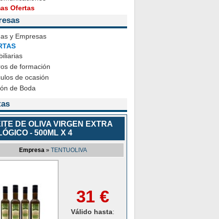
mas Ofertas
resas
das y Empresas
RTAS
iliarias
ros de formación
ulos de ocasión
ión de Boda
tas
ITE DE OLIVA VIRGEN EXTRA
LÓGICO - 500ML X 4
Empresa
»
TENTUOLIVA
31 €
Válido hasta
: