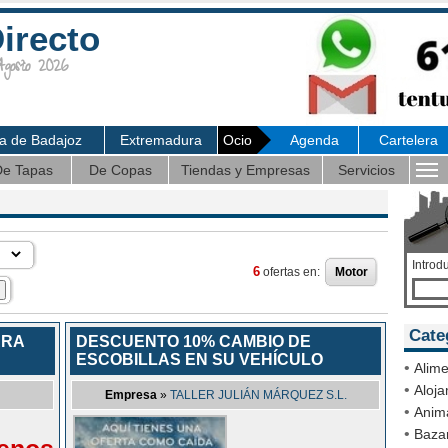
irecto
osto 2026
ia de Badajoz
Extremadura
Ocio
Agenda
Cartelera
e Tapas
De Copas
Tiendas y Empresas
Servicios
Introd
6
ofertas en:
Motor
Cate
ARA
DESCUENTO 10% CAMBIO DE
ESCOBILLAS EN SU VEHÍCULO
•
Alime
•
Aloja
Empresa
»
TALLER JULIÁN MÁRQUEZ S.L.
•
Anim
•
Bazar