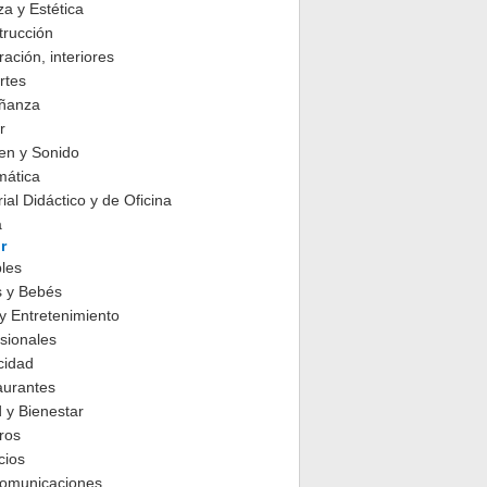
za y Estética
trucción
ación, interiores
rtes
ñanza
r
en y Sonido
mática
ial Didáctico y de Oficina
a
r
les
s y Bebés
y Entretenimiento
sionales
cidad
aurantes
 y Bienestar
ros
cios
comunicaciones