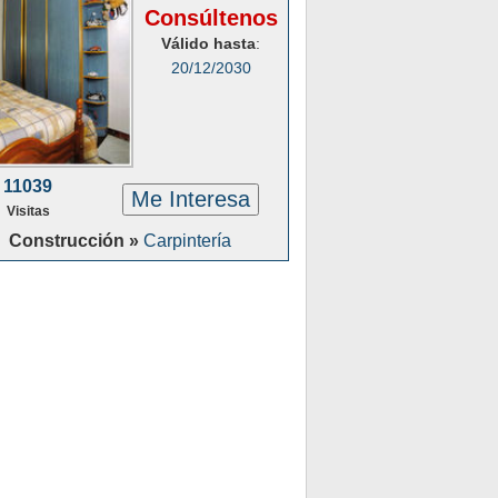
Consúltenos
Válido hasta
:
20/12/2030
11039
Me Interesa
Visitas
Construcción »
Carpintería