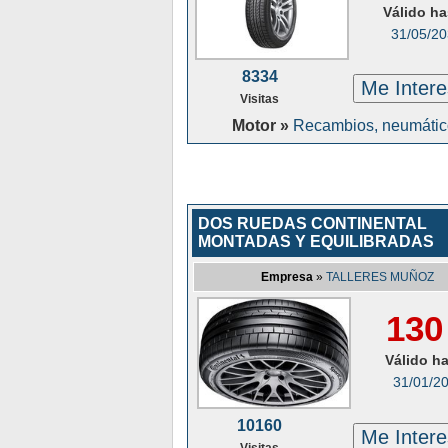
Válido ha
31/05/2
8334
Me Inter
Visitas
Motor »
Recambios, neumátic
DOS RUEDAS CONTINENTAL
MONTADAS Y EQUILIBRADAS
Empresa
»
TALLERES MUÑOZ
130
Válido h
31/01/2
10160
Me Inter