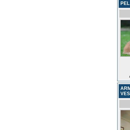
PEL
ARM
VES