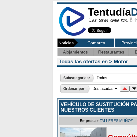
Tentudía
D
Las cosas como son.
8 Ag
Noticias
Comarca
Provinc
Alojamientos
Restaurantes
D
Todas las ofertas en >
Motor
Subcategorías:
Ordenar por:
VEHÍCULO DE SUSTITUCIÓN P
NUESTROS CLIENTES
Empresa
»
TALLERES MUÑOZ