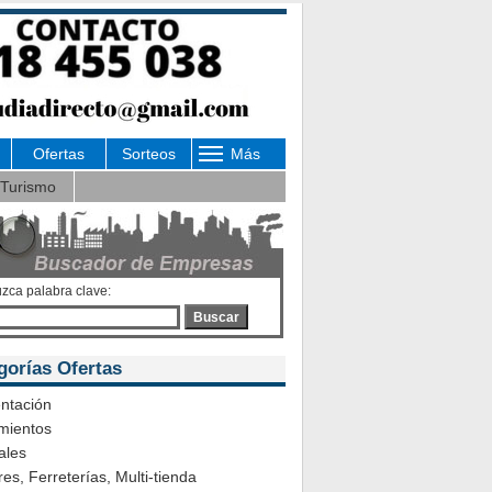
Ofertas
Sorteos
Más
Turismo
uzca palabra clave:
Buscar
gorías Ofertas
ntación
mientos
ales
es, Ferreterías, Multi-tienda