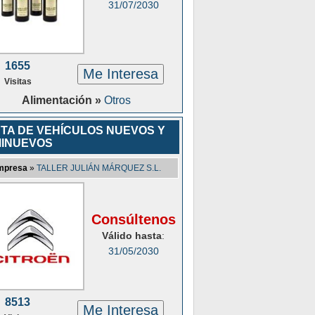
31/07/2030
1655
Me Interesa
Visitas
Alimentación »
Otros
TA DE VEHÍCULOS NUEVOS Y
INUEVOS
mpresa
»
TALLER JULIÁN MÁRQUEZ S.L.
Consúltenos
Válido hasta
:
31/05/2030
8513
Me Interesa