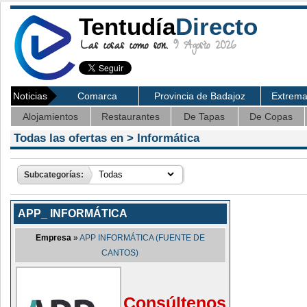
Tentudía
Directo
Las cosas como son.
9 Agosto 2026
Noticias
Comarca
Provincia de Badajoz
Extrem
Alojamientos
Restaurantes
De Tapas
De Copas
Todas las ofertas en >
Informática
Subcategorías:
APP_ INFORMÁTICA
Empresa
»
APP INFORMÁTICA (FUENTE DE
CANTOS)
Consúltenos