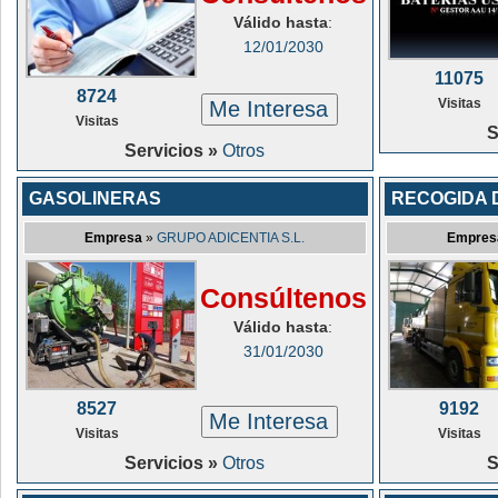
Válido hasta
:
12/01/2030
11075
8724
Visitas
Me Interesa
Visitas
S
Servicios »
Otros
GASOLINERAS
RECOGIDA 
Empresa
»
GRUPO ADICENTIA S.L.
Empres
Consúltenos
Válido hasta
:
31/01/2030
8527
9192
Me Interesa
Visitas
Visitas
Servicios »
Otros
S