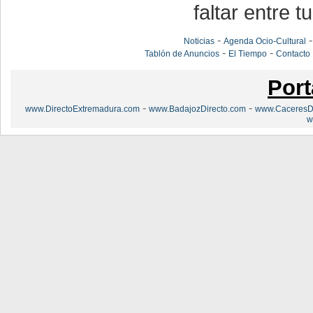
faltar entre t
-
Noticias
Agenda Ocio-Cultural
-
-
Tablón de Anuncios
El Tiempo
Contacto
Port
-
-
www.DirectoExtremadura.com
www.BadajozDirecto.com
www.CaceresDi
w