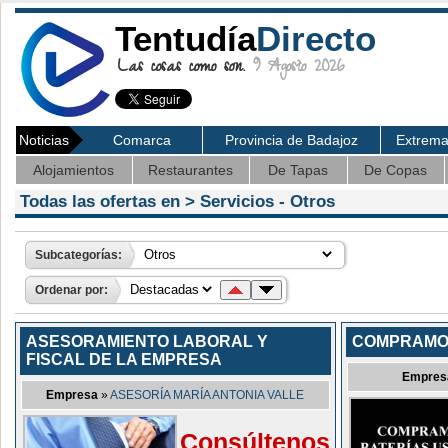
Tentudía
Directo
Las cosas como son.
9 Agosto 2026
Noticias
Comarca
Provincia de Badajoz
Extrem
Alojamientos
Restaurantes
De Tapas
De Copas
Todas las ofertas en >
Servicios
- Otros
Subcategorías:
Ordenar por:
ASESORAMIENTO LABORAL Y
COMPRAMO
FISCAL DE LA EMPRESA
Empres
Empresa
»
ASESORÍA MARÍA ANTONIA VALLE
Consúltenos