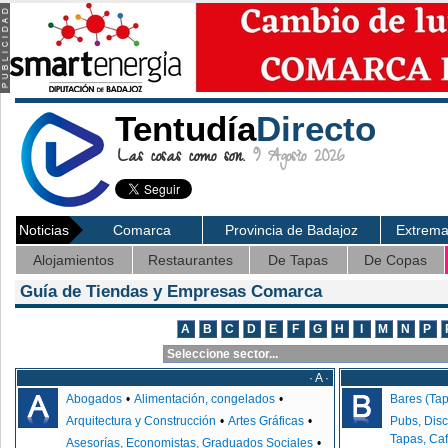
Tentudía
Directo
Las cosas como son.
9 Agosto 2026
Noticias
Comarca
Provincia de Badajoz
Extrem
Alojamientos
Restaurantes
De Tapas
De Copas
Guía de Tiendas y Empresas Comarca
· A ·
Abogados
•
Alimentación, congelados
•
Bares (Ta
Arquitectura y Construcción
•
Artes Gráficas
•
Pubs, Disc
Tapas, Caf
Asesorías, Economistas, Graduados Sociales
•