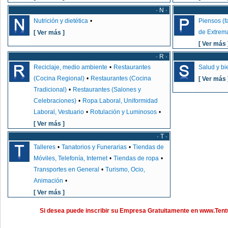
· N ·
Nutrición y dietética
•
Piensos (f
de Extrem
[ Ver más ]
[ Ver más 
· R ·
Reciclaje, medio ambiente
•
Restaurantes
Salud y bi
(Cocina Regional)
•
Restaurantes (Cocina
[ Ver más 
Tradicional)
•
Restaurantes (Salones y
Celebraciones)
•
Ropa Laboral, Uniformidad
Laboral, Vestuario
•
Rotulación y Luminosos
•
[ Ver más ]
· T ·
Talleres
•
Tanatorios y Funerarias
•
Tiendas de
Móviles, Telefonía, Internet
•
Tiendas de ropa
•
Transportes en General
•
Turismo, Ocio,
Animación
•
[ Ver más ]
Si desea puede inscribir su Empresa Gratuitamente en www.Ten