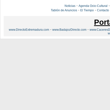
-
Noticias
Agenda Ocio-Cultural
-
-
Tablón de Anuncios
El Tiempo
Contacto
Port
-
-
www.DirectoExtremadura.com
www.BadajozDirecto.com
www.CaceresDi
w