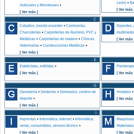
León)
•
Ba
Autocares y Microbuses
•
[ Ver más 
[ Ver más ]
· C ·
Caballos, mundo ecuestre
•
Carnicerías,
Deportes, 
Charcuterías
•
Carpinterías de Aluminio, PVC y
multimedi
Metálicas
•
Carpinterías de madera
•
Clínicas
[ Ver más 
Veterinarias
•
Construcciones Metálicas
•
[ Ver más ]
· E ·
Esteticístas, estilístas
•
Fisioterap
[ Ver más ]
[ Ver más 
· G ·
Ganadería
•
Gestorías
•
Gimnasios, centros de
Hostales
•
deporte
•
[ Ver más 
[ Ver más ]
· I ·
Imprentas
•
Informática, Internet
•
Informática,
Maquinaria
venta, consumibles, servicio técnico
•
Materiales
[ Ver más ]
[ Ver más 