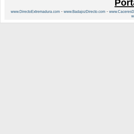
Port
-
-
www.DirectoExtremadura.com
www.BadajozDirecto.com
www.CaceresDi
w