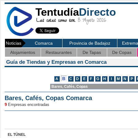
Tentudía
Directo
Las cosas como son.
8 Agosto 2026
Noticias
Comarca
Provincia de Badajoz
Extrem
Alojamientos
Restaurantes
De Tapas
De Copas
Guía de Tiendas y Empresas en Comarca
Bares, Cafés, Copas Comarca
9
Empresas encontradas
EL TÚNEL